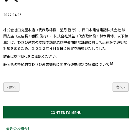
2022.04.05
株式会社田丸屋本店（代表取締役：望月 啓行）、西日本電信電話株式会社 静
岡支店（支店長：番匠 俊行）、株式会社鈴生（代表取締役：鈴木貴博、以下鈴
生）は、わさび産業の既知の課題及び中長期的な課題に対して迅速かつ適切な
対応を図るため、２０２２年４月５日に協定を締結いたしました。
詳細は以下URLをご確認ください。
静岡県の持続的なわさび産業振興に関する連携協定の締結について
« 前へ
次へ »
CONTENTS MENU
最近のお知らせ